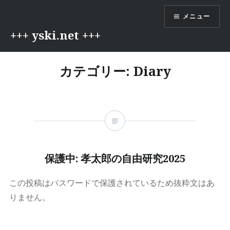
コ
メニュー
ン
テ
+++ yski.net +++
ン
ツ
カテゴリー:
Diary
へ
ス
キ
ッ
プ
保護中: 孝太郎の自由研究2025
この投稿はパスワードで保護されているため抜粋文はあ
りません。