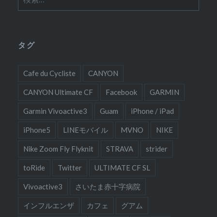
索:
タグ
Cafe du Cycliste
CANYON
CANYON Ultimate CF
Facebook
GARMIN
Garmin Vivoactive3
Guam
iPhone / iPad
iPhone5
LINEモバイル
MVNO
NIKE
Nike Zoom Fly Flyknit
STRAVA
strider
toRide
Twitter
ULTIMATE CF SL
Vivoactive3
さいたま赤十字病院
インフルエンザ
カフェ
グアム