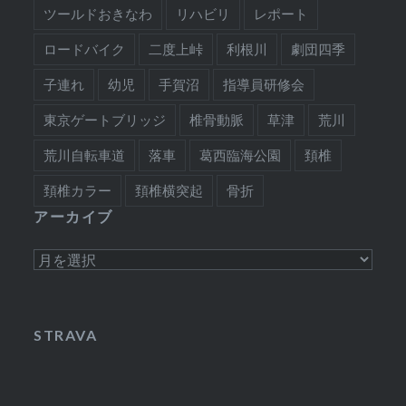
ツールドおきなわ
リハビリ
レポート
ロードバイク
二度上峠
利根川
劇団四季
子連れ
幼児
手賀沼
指導員研修会
東京ゲートブリッジ
椎骨動脈
草津
荒川
荒川自転車道
落車
葛西臨海公園
頚椎
頚椎カラー
頚椎横突起
骨折
アーカイブ
ア
ー
カ
イ
STRAVA
ブ