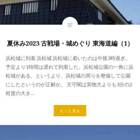
夏休み2023 古戦場・城めぐり 東海道編（1）
浜松城に到着 浜松城 浜松城に着いたのは午後3時過ぎ。
予定より1時間は遅れて到着した。浜松城公園の一角に浜
松城がある。というより、浜松城の周りを整備して公園
にしたというのが正解か。 天守閣は実物大よりも3分の2
程度の大き…
もっと見る