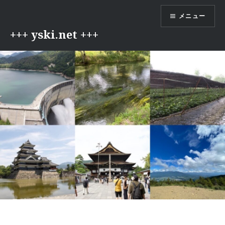
コ
メニュー
ン
テ
+++ yski.net +++
ン
ツ
へ
ス
キ
ッ
プ