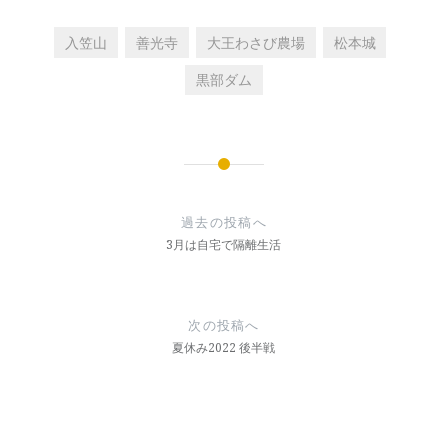
入笠山
善光寺
大王わさび農場
松本城
黒部ダム
投
稿
過去の投稿へ
3月は自宅で隔離生活
ナ
ビ
ゲ
次の投稿へ
夏休み2022 後半戦
ー
シ
ョ