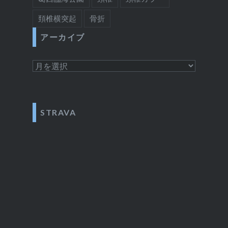
頚椎横突起
骨折
アーカイブ
ア
ー
カ
イ
STRAVA
ブ