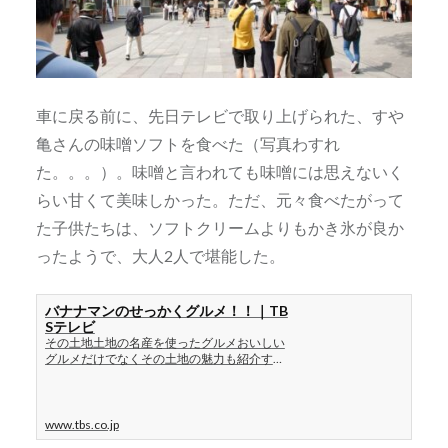
車に戻る前に、先日テレビで取り上げられた、すや
亀さんの味噌ソフトを食べた（写真わすれ
た。。。）。味噌と言われても味噌には思えないく
らい甘くて美味しかった。ただ、元々食べたがって
た子供たちは、ソフトクリームよりもかき氷が良か
ったようで、大人2人で堪能した。
バナナマンのせっかくグルメ！！｜TB
Sテレビ
その土地土地の名産を使ったグルメおいしい
グルメだけでなくその土地の魅力も紹介す
る、TBSテレビ「バナナマンのせっかくグル
メ！！」番組公式ページです
www.tbs.co.jp