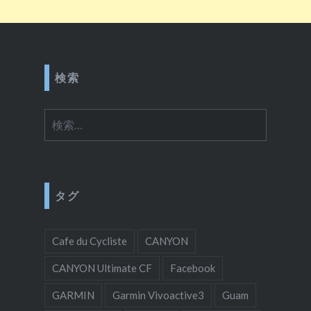
検索
検
索:
タグ
Cafe du Cycliste
CANYON
CANYON Ultimate CF
Facebook
GARMIN
Garmin Vivoactive3
Guam