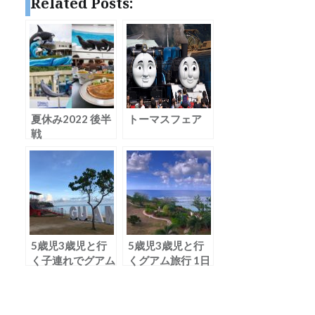
Related Posts:
夏休み2022 後半
トーマスフェア
戦
5歳児3歳児と行
5歳児3歳児と行
く子連れでグアム
くグアム旅行 1日
旅行 準備1 まとめ
目