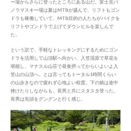
ー場からさらに登ったところにある山だ。富士見パ
ノラマスキー場は夏はMTBが盛んで、リフトもゴン
ドラも稼働していて、MTB目的の人たちがバイクを
リフトやゴンドラで上げてダウンヒルを楽しんで
た。
という訳で、手軽なトレッキングにするためにゴン
ドラを活用して山頂駅へ向かい、入笠湿原で草花を
堪能し、マナスル山荘で昼食摂ってからいよいよ入
笠山の山頂へ。とは言ってもトータル1時間くらい
の山歩きなので疲れず心地よい程度。下の娘は途中
挫けたりしながらも、長男と共にスタスタ登った。
長男は先頭をグングンと行く感じ。