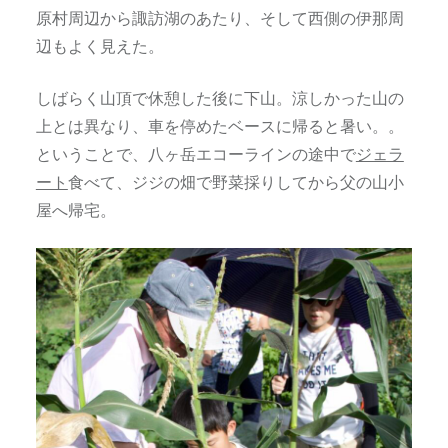
原村周辺から諏訪湖のあたり、そして西側の伊那周
辺もよく見えた。
しばらく山頂で休憩した後に下山。涼しかった山の
上とは異なり、車を停めたベースに帰ると暑い。。
ということで、八ヶ岳エコーラインの途中で
ジェラ
ート
食べて、ジジの畑で野菜採りしてから父の山小
屋へ帰宅。