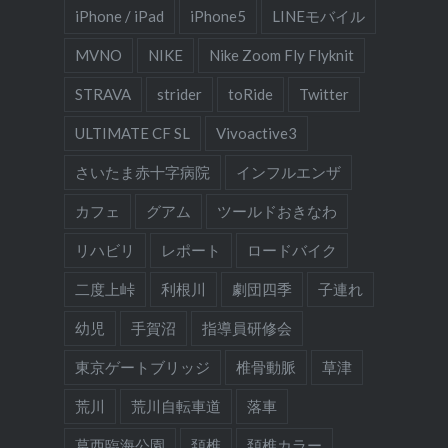
iPhone / iPad
iPhone5
LINEモバイル
MVNO
NIKE
Nike Zoom Fly Flyknit
STRAVA
strider
toRide
Twitter
ULTIMATE CF SL
Vivoactive3
さいたま赤十字病院
インフルエンザ
カフェ
グアム
ツールドおきなわ
リハビリ
レポート
ロードバイク
二度上峠
利根川
劇団四季
子連れ
幼児
手賀沼
指導員研修会
東京ゲートブリッジ
椎骨動脈
草津
荒川
荒川自転車道
落車
葛西臨海公園
頚椎
頚椎カラー