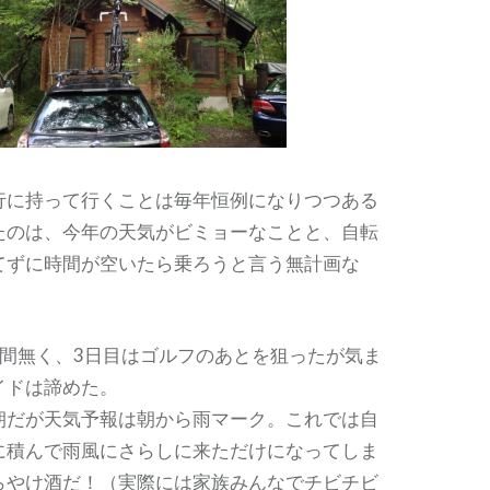
行に持って行くことは毎年恒例になりつつある
たのは、今年の天気がビミョーなことと、自転
てずに時間が空いたら乗ろうと言う無計画な
時間無く、3日目はゴルフのあとを狙ったが気ま
イドは諦めた。
朝だが天気予報は朝から雨マーク。これでは自
に積んで雨風にさらしに来ただけになってしま
らやけ酒だ！（実際には家族みんなでチビチビ