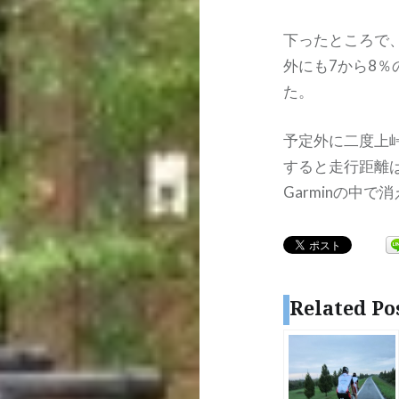
下ったところで
外にも7から8
た。
予定外に二度上
すると走行距離は
Garminの中
Related Po