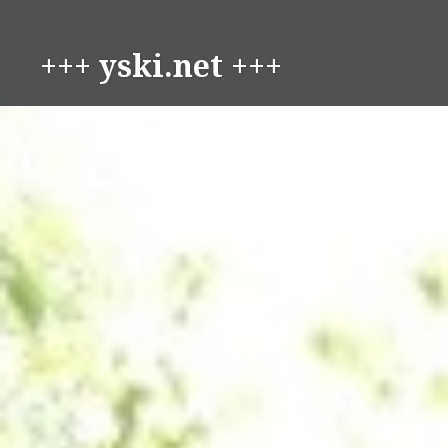
コ
ン
+++ yski.net +++
テ
ン
ツ
へ
ス
キ
ッ
プ