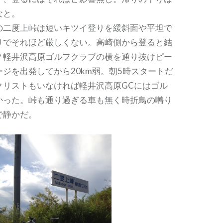
なと。
の二度上峠は短いキツイ登りを緩斜面や平坦で
りでそれほど厳しくない。高崎側から登ると結
？軽井沢高原ゴルフクラブの横を通り抜けピー
ジを出発してから20km弱。朝5時スタートだ
クリストもいなければ軽井沢高原GCにはゴル
かった。峠も通り過ぎる車も無く時折鳥の囀り
で静かだ。