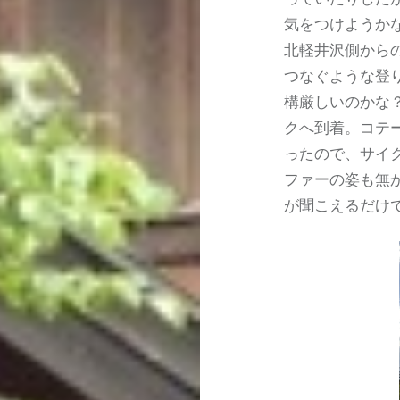
気をつけようか
北軽井沢側から
つなぐような登
構厳しいのかな
クへ到着。コテー
ったので、サイ
ファーの姿も無
が聞こえるだけ