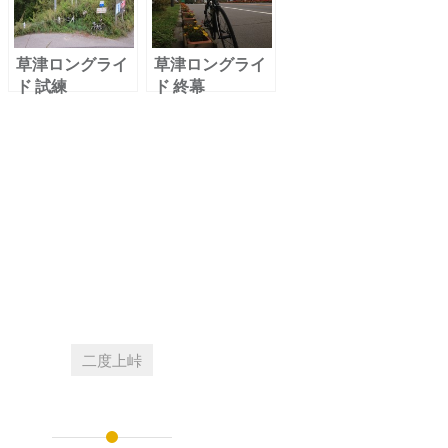
草津ロングライ
草津ロングライ
ド 試練
ド 終幕
二度上峠