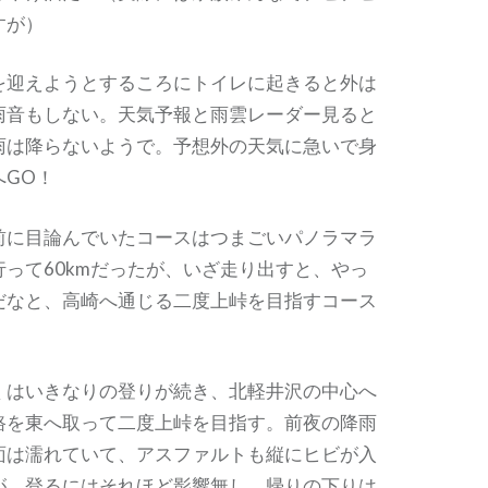
すが）
を迎えようとするころにトイレに起きると外は
雨音もしない。天気予報と雨雲レーダー見ると
雨は降らないようで。予想外の天気に急いで身
へGO！
前に目論んでいたコースはつまごいパノラマラ
って60kmだったが、いざ走り出すと、やっ
だなと、高崎へ通じる二度上峠を目指すコース
くはいきなりの登りが続き、北軽井沢の中心へ
路を東へ取って二度上峠を目指す。前夜の降雨
面は濡れていて、アスファルトも縦にヒビが入
が、登るにはそれほど影響無し。帰りの下りは