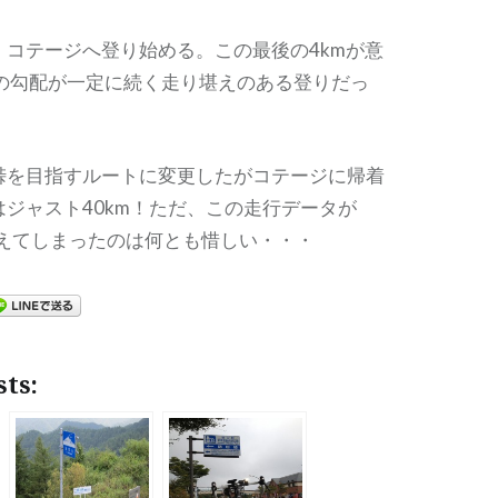
、コテージへ登り始める。この最後の4kmが意
％の勾配が一定に続く走り堪えのある登りだっ
峠を目指すルートに変更したがコテージに帰着
ジャスト40km！ただ、この走行データが
で消えてしまったのは何とも惜しい・・・
sts: