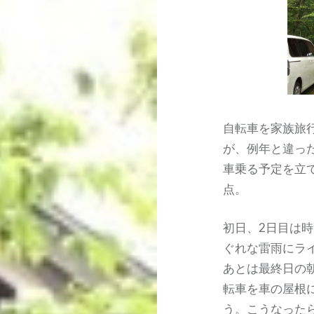
自転車を家族旅
が、例年と違っ
車乗る予定を立
点。
初日、2日目は
ぐれな雷雨にラ
あとは最終日の
転車を車の屋根
う。こうなった