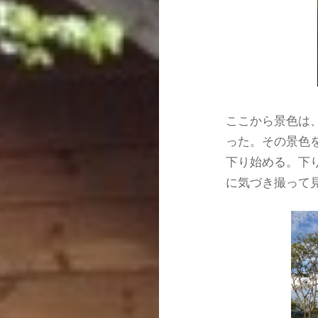
ここから景色は
った。その景色
下り始める。下
に気づき撮って