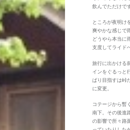
飲んでただけで
ところが夜明け
爽やかな感じで
どうやら本当に
支度してライド
旅行に出かける
インをぐるっと行
ぱり目指すは峠
に変更。
コテージから暫
南下。その後進
の影響で所々路
っていたりした