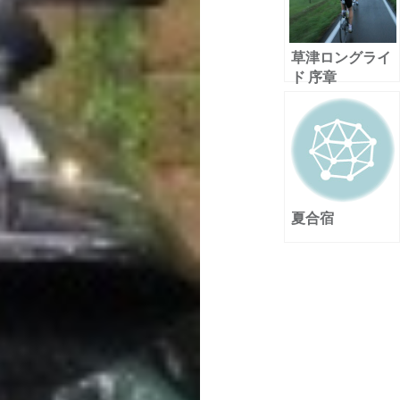
草津ロングライ
ド 序章
夏合宿