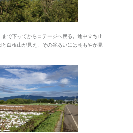
くまで下ってからコテージへ戻る。途中立ち止
畑と白根山が見え、その谷あいには朝もやが見