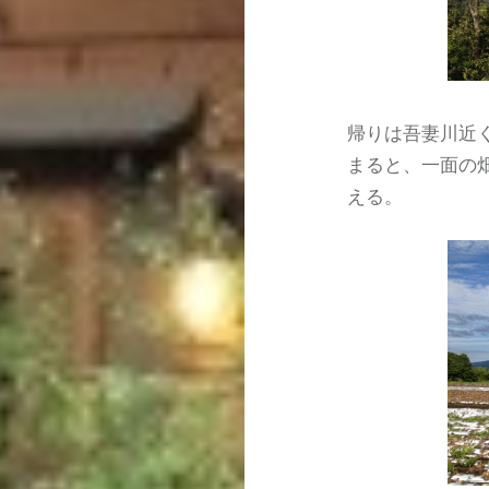
帰りは吾妻川近
まると、一面の
える。