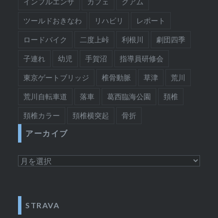
インフルエンザ
カフェ
グアム
ツールドおきなわ
リハビリ
レポート
ロードバイク
二度上峠
利根川
劇団四季
子連れ
幼児
手賀沼
指導員研修会
東京ゲートブリッジ
椎骨動脈
草津
荒川
荒川自転車道
落車
葛西臨海公園
頚椎
頚椎カラー
頚椎横突起
骨折
アーカイブ
ア
ー
カ
イ
STRAVA
ブ