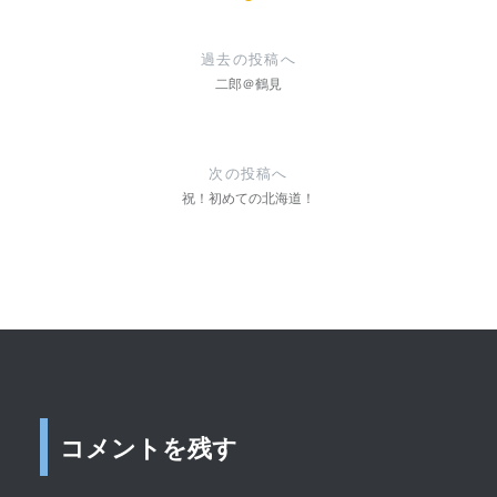
投
稿
過去の投稿へ
二郎＠鶴見
ナ
ビ
ゲ
次の投稿へ
祝！初めての北海道！
ー
シ
ョ
ン
コメントを残す