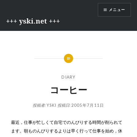
コ
メニュー
ン
テ
+++ yski.net +++
ン
ツ
へ
ス
キ
ッ
プ
DIARY
コーヒー
投稿者:
YSKI
投稿日:
2005年7月11日
最近，仕事が忙しくて自宅でのんびりする時間が削られて
ます。朝ものんびりするよりは早く行って仕事を始め，休