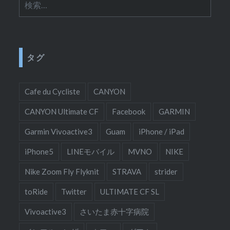
索:
タグ
Cafe du Cycliste
CANYON
CANYON Ultimate CF
Facebook
GARMIN
Garmin Vivoactive3
Guam
iPhone / iPad
iPhone5
LINEモバイル
MVNO
NIKE
Nike Zoom Fly Flyknit
STRAVA
strider
toRide
Twitter
ULTIMATE CF SL
Vivoactive3
さいたま赤十字病院