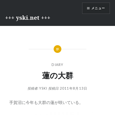
コ
メニュー
ン
テ
+++ yski.net +++
ン
ツ
へ
ス
キ
ッ
プ
DIARY
蓮の大群
投稿者:
YSKI
投稿日:
2011年8月13日
手賀沼に今年も大群の蓮が咲いている。