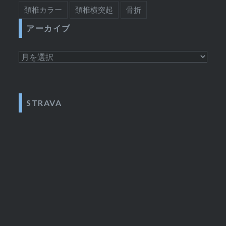
頚椎カラー
頚椎横突起
骨折
アーカイブ
ア
ー
カ
イ
STRAVA
ブ