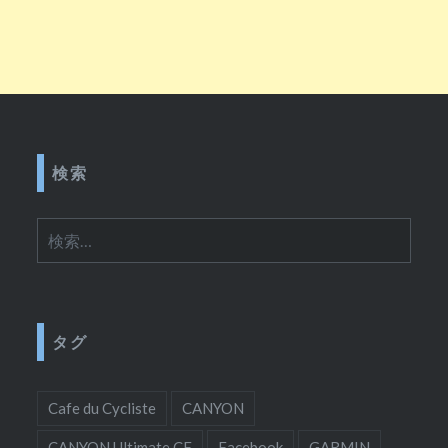
検索
検
索:
タグ
Cafe du Cycliste
CANYON
CANYON Ultimate CF
Facebook
GARMIN