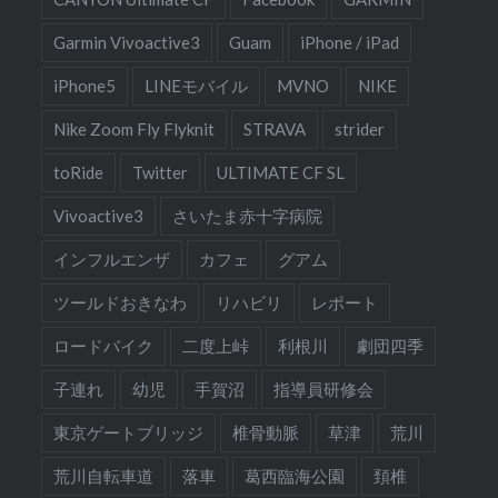
Garmin Vivoactive3
Guam
iPhone / iPad
iPhone5
LINEモバイル
MVNO
NIKE
Nike Zoom Fly Flyknit
STRAVA
strider
toRide
Twitter
ULTIMATE CF SL
Vivoactive3
さいたま赤十字病院
インフルエンザ
カフェ
グアム
ツールドおきなわ
リハビリ
レポート
ロードバイク
二度上峠
利根川
劇団四季
子連れ
幼児
手賀沼
指導員研修会
東京ゲートブリッジ
椎骨動脈
草津
荒川
荒川自転車道
落車
葛西臨海公園
頚椎